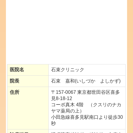
医院名
石束クリニック
院長
石束 嘉和(いしづか よしかず)
住所
〒157-0067 東京都世田谷区喜多
見8-18-12
コーポ真木 4階 （クスリのナカ
ヤマ薬局の上）
小田急線喜多見駅南口より徒歩30
秒