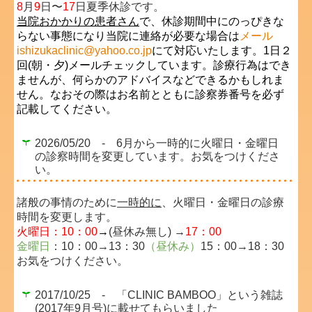
8
月
9
日〜
17
日夏季休診です。
当院おかかりの患者さん
で、休診期間中にのっぴきな
らない事態になり当院に連絡が必要な場合は
メール
ishizukaclinic@yahoo.co.jp
にて対応いたします。1日２
回(朝・夕)メールチェックしています。診療行為はでき
ませんが、何らかのアドバイスなどできるかもしれま
せん。なおその際はお名前とともに診察券番号を必ず
記載してください。
2026/05/20 - 6月から一時的に火曜日・金曜日
の診察時間を変更しています。お気をつけくださ
い。
諸般の事情のために
一時的に
、火曜日・金曜日の診療
時間を変更します。
火曜日：10：00
→
(昼休み無し) →
17：00
金曜日
：10：00→13：30
（昼休み）
15：00→18：30
お気をつけください。
2017/10/25 - 「CLINIC BAMBOO」という雑誌
(2017年9月号)に載せてもらいました