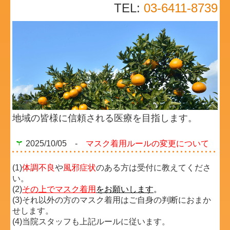
TEL:
03-6411-8739
連携施設
リンク集
動画
院長講演
以前のお知らせ
地域の皆様に信頼される医療を目指します。
プライバシーポリシー
2025/10/05 -
マスク着用ルールの変更について
求人情報
(1)
体調不良
や
風邪症状
のある方は受付に教えてくださ
い。
(2)
その上でマスク着用
をお願いします
。
(3)それ以外の方のマスク着用はご自身の判断におまか
せします。
(4)当院スタッフも上記ルールに従います。