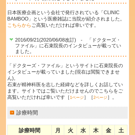
日本医療企画という会社で発行されている「CLINIC
BAMBOO」という医療雑誌に当院が紹介されました。
こちらから
ご高覧いただければ幸いです。
2016/09/21(2020/06/08改訂) - 「ドクターズ・
ファイル」に石束院長のインタビューが載ってい
ました。
「ドクターズ・ファイル」というサイト
に石束院長の
インタビューが載っていました(現在は閲覧できませ
ん)。
石束が精神科医を志した経緯などを詳しくお話してい
ます。サイトではご覧いただけませんのでこちらをご
高覧いただければ幸いです［
］［
］。
1ページ
2ページ
診療時間
診療時間
月
火
水
木
金
土