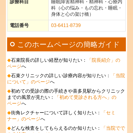
診療科目
睡眠障害精神科・精神科・心療内
科（心の悩み・もの忘れ・睡眠・
身体と心の架け橋）
電話番号
03-6411-8739
このホームページの簡略ガイド
石束院長の詳しい経歴が知りたい：
「院長紹介」の
◆
ページ
へ
石束クリニックの詳しい診療内容が知りたい：
「当院
◆
について」のページ
へ
初めての受診の際の手続きや喜多見駅からクリニック
◆
までの風景が見たい：
「初めて受診される方へ」の
ページ
へ
街角レクチャーについて詳しく知りたい：
「セミ
◆
ナー」のページ
へ
どんな検査をしてもらえるのか知りたい：
「当院でで
◆