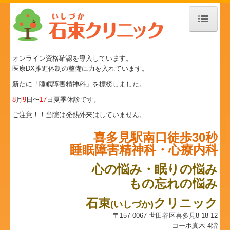
ホーム
オンライン資格確認を導入しています。
院長紹介
医療DX推進体制の整備に力を入れています。
新たに「睡眠障害精神科」を標榜しました。
当院について
8
月
9
日〜
17
日夏季休診です。
初めて受診される方へ
ご注意！！当院は発熱外来はしていません。
当院でできる検査
喜多見駅南口徒歩30秒
睡眠障害精神科・心療内科
Q&A
心の悩み・眠りの悩み
地図・アクセス
もの忘れの悩み
セミナー
石束
クリニック
(
いしづか)
〒157-0067 世田谷区喜多見8-18-12
催し物情報
コーポ真木 4階