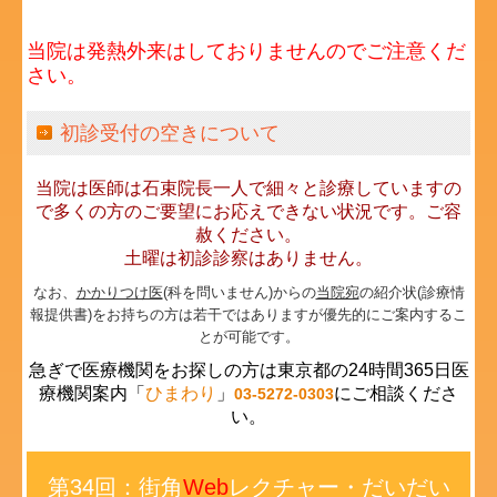
当院は発熱外来はしておりませんのでご注意くだ
さい。
初診受付の空きについて
当院は医師は石束院長一人で細々と診療していますの
で多くの方のご要望にお応えできない状況です。
ご容
赦ください。
土曜は初診診察はありません。
なお、
かかりつけ医
(科を問いません)
からの
当院宛
の紹介状(診療情
報提供書)をお持ちの方は若干ではありますが優先的にご案内するこ
とが可能です。
急ぎで医療機関をお探しの方は東京都の24時間365日医
療機関案内「
ひまわり
」
にご相談くださ
03-5272-0303
い。
第34回：街角
Web
レクチャー・だいだい