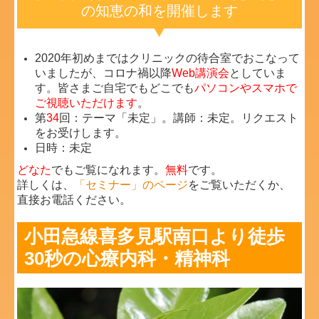
の知恵の和を開催します
2020年初めまではクリニックの待合室でおこなって
いましたが、コロナ禍以降
Web講演会
としていま
す。皆さまご自宅でもどこでも
パソコンやスマホで
ご視聴いただけます
。
第
34
回：テーマ「未定」。講師：未定。リクエスト
をお受けします。
日時：未定
どなた
でもご覧になれます。
無料
です。
詳しくは、
「セミナー」のページ
をご覧いただくか、
直接お電話ください。
小田急線喜多見駅南口より徒歩
30秒の心療内科・精神科